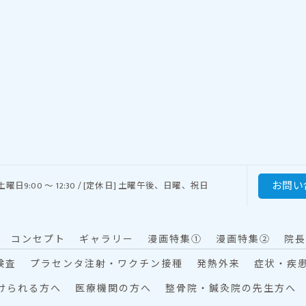
お問い
00 土曜日9:00 ～ 12:30 / [定休日] 土曜午後、日曜、祝日
コンセプト
ギャラリー
漫画特集①
漫画特集②
院長
検査
プラセンタ注射・ワクチン接種
発熱外来
症状・疾
けられる方へ
医療機関の方へ
整骨院・鍼灸院の先生方へ