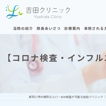
当院の紹介
院長あいさつ
診療案内
来院される
当院の特徴
内科
初めての方
【コロナ検査・インフル
コンセプト
健診
MRI検査を
ギャラリー
健診の再検査・精密検査
CT検査を受
漫画特集①
MRI検査・CT検査
漫画特集②
プラセンタ注射・ワクチ
発熱外来