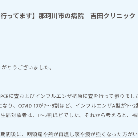
子宮卵巣MRI
査行ってます】那珂川市の病院｜吉田クリニック
乳房MRI
胸部CT
全身CT
。
冠動脈CT（心臓CT）
りがとうございました。
サインポスト遺伝子検査
検査・PCR検査およびインフルエンザ抗原検査を行って参りま
月になり、COVID-19が7～8割ほど、インフルエンザA型が
への発生届対象者は、1～2割ほどでした。それから考えると
、療養期間後に、咽頭痛や熱が再燃し咳や痰が強くなった方が