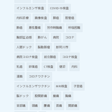
インフルエンザ検査
COVID-19検査
内科診療
画像検査
膵癌
胆管癌
肺癌
悪性腫瘍
労作時胸痛
呼吸困難
胸部圧迫感
肺がん
病院
コロナ
人間ドック
脳動脈瘤
那珂川市
病院コロナ検査
前立腺癌
コロナ検査
乳癌
卵巣癌
CT検査
健診
内科
漫画
コロナワクチン
インフルエンザワクチン
MRI検査
子宮癌
脳ドック
股関節痛
腹痛
胸痛
背部痛
頭痛
腰痛
首痛
関節痛