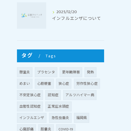
2025/12/20
インフルエンザについて
タグ
Tags
憩室炎
プラセンタ
更年期障害
発熱
めまい
心筋梗塞
狭心症
労作性狭心症
不安定狭心症
認知症
アルツハイマー病
血管性認知症
正常圧水頭症
インフルエンザ
急性虫垂炎
福岡県
心窩部痛
胆嚢炎
COVID-19