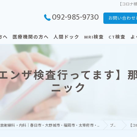
【コロナ
092-985-9730
お問い合わせ
方へ
医療機関の方へ
人間ドック
MRI検査
CT検査
よ
へ
整骨院・鍼灸院の先生方へ
人間ドック団体お申し込み
エンザ検査行ってます】
受けられる方へ
CT・MRI 各種検査について
ニック
脳MRI - 脳ドック -
けられる方へ
上腹部MRI（肝臓・胆のう・膵臓・腎
全身のがん検査（全身MRI・全身DWI
ン接種
那珂川市の病院ならCT・MRI検査が可能な吉田クリニック｜放射線科・内科｜春日市・大野城市・福岡市・太宰府市・筑紫野市からの受診も
ブログ
【コ
前立腺MRI