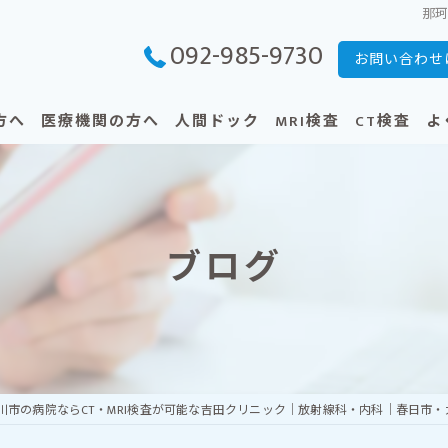
那
092-985-9730
お問い合わせ
方へ
医療機関の方へ
人間ドック
MRI検査
CT検査
よ
へ
整骨院・鍼灸院の先生方へ
人間ドック団体お申し込み
受けられる方へ
CT・MRI 各種検査について
ブログ
脳MRI - 脳ドック -
けられる方へ
上腹部MRI（肝臓・胆のう・膵臓・腎
全身のがん検査（全身MRI・全身DWI
ン接種
川市の病院ならCT・MRI検査が可能な吉田クリニック｜放射線科・内科｜春日市
前立腺MRI