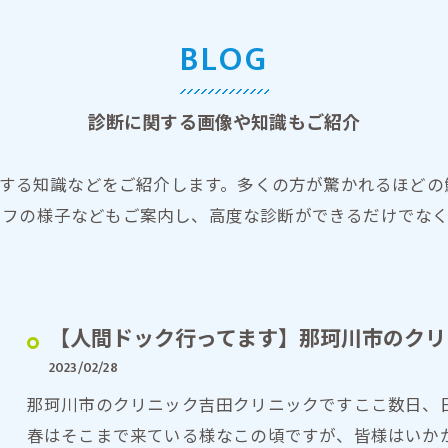
子宮卵巣MRI
BLOG
乳房MRI
胸部CT
診断に関する画像や知識もご紹介
全身CT
に関する知識などをご紹介します。多くの方が驚かれるほど
冠動脈CT（心臓CT）
ッフの様子などもご案内し、高度な診断ができるだけでな
サインポスト遺伝子検査
【人間ドック行ってます】那珂川市のクリ
2023/02/28
那珂川市のクリニック吉田クリニックですここ数日、
春はそこまで来ている様なこの頃ですが、皆様はいか