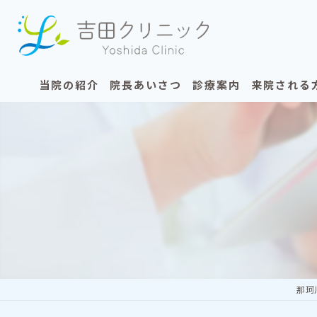
当院の紹介
院長あいさつ
診療案内
来院される
当院の特徴
内科
初めての方
コンセプト
健診
MRI検査を
ギャラリー
健診の再検査・精密検査
CT検査を受
漫画特集①
MRI検査・CT検査
漫画特集②
プラセンタ注射・ワクチ
那珂
発熱外来