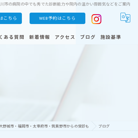
珂川市の病院の中でも秀でた診断能力や院内の温かい雰囲気などをご案内
はこちら
WEB予約はこちら
くある質問
新着情報
アクセス
ブログ
施設基準
明細書の発行状況・保険外負担に関する事項
臓）
）
・大野城市・福岡市・太宰府市・筑紫野市からの受診も
ブログ