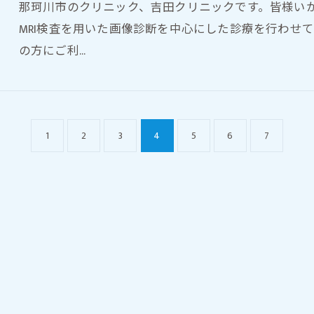
那珂川市のクリニック、吉田クリニックです。皆様いか
MRI検査を用いた画像診断を中心にした診療を行わせ
の方にご利…
1
2
3
4
5
6
7